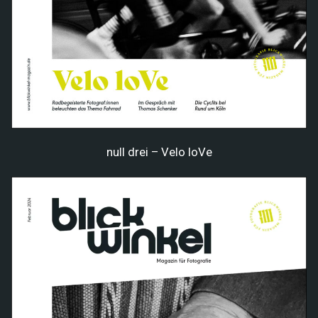
null drei – Velo loVe